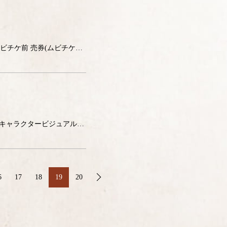
ムビチケ前売券(ムビチケカード)発売決定! 7 月 26 日(金)より、全国上映館(一部劇場を除く)にてムビチケ前 売券(ムビチケカード)が発売開始。ムビチケカード購入特典に超ティザービ ジュアルクリアファイルが決定いた […]
キャラクターデザイン新山恵美子描き下ろしによる乱太郎・きり丸・しんべヱ、そして土井先生のキャラクタービジュアルが解禁! それぞれのキャラクターが得意な武器を手に、かっこよくアクションポーズを決める魅力たっぷりなイラストと […]
6
17
18
19
20