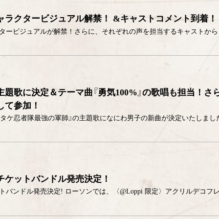
ャラクタービジュアル解禁！ &キャストコメント到着！
主題歌に決定＆テーマ曲『勇気100%』の歌唱も担当！さ
して参加！
チケットバンドル発売決定！