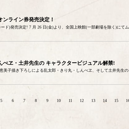
オンライン券発売決定！
んべヱ・土井先生の キャラクタービジュアル解禁!
5
6
7
8
9
10
11
12
13
14
15
1