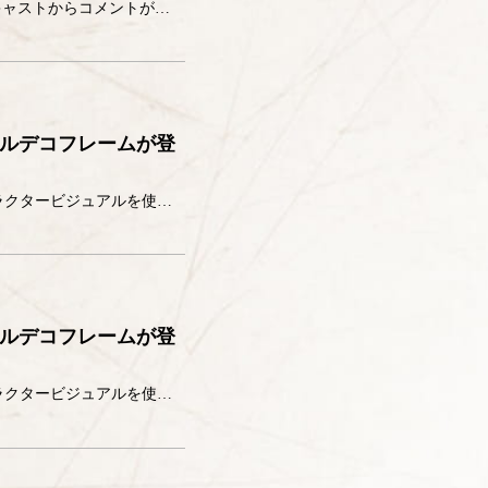
躍動感溢れる忍術学園五年生のキャラクタービジュアル解禁！ さらに、それぞれの声を担当するキャストからコメントが到着しました！ 久々知兵助、尾浜勘右衛門、不破雷蔵、鉢屋三郎、竹谷八左ヱ門らそれぞれが、得意な武器を手に髪を靡 […]
リルデコフレームが登
ローソンで取扱中の〈＠Loppi限定〉アクリルデコフレーム付ムビチケコンビニ券に五年生のキャラクタービジュアルを使用したデザインも登場！ グッズデザインを解禁！ ご予約開始日は後日発表いたします。 ▼〈＠Loppi限定〉 […]
リルデコフレームが登
ローソンで取扱中の〈＠Loppi限定〉アクリルデコフレーム付ムビチケコンビニ券に六年生のキャラクタービジュアルを使用したデザインも登場！ グッズデザインを解禁！ ご予約開始日は後日発表いたします。 ▼〈＠Loppi限定〉 […]