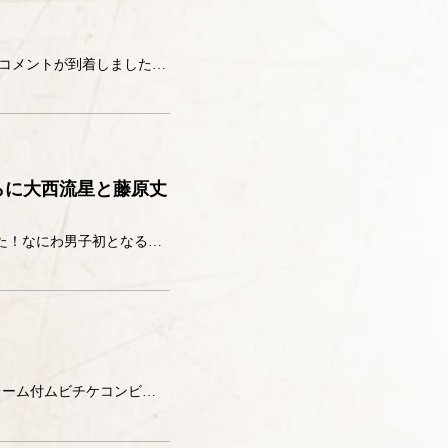
忍術学園六年生のキャラクタービジュアルが解禁！さらに、それぞれの声を担当するキャストからコメントが到着しました！ 潮江文次郎、立花仙蔵、中在家長次、七松小平太、善法寺伊作、食満留三郎がそれぞれが得意の武器を手に戦う勇まし […]
らに大西流星と藤原丈
『劇場版 忍たま乱太郎 ドクタケ忍者隊最強の軍師』の主題歌になにわ男子の新曲が決定いたしました！なにわ男子初となるアニメ作品の主題歌となり、松井五郎作詞・馬飼野康二作曲による本作のために書き下ろされた楽曲となります。 ま […]
オリジナルグッズ付チケットバンドル発売決定! ローソンでは、〈@Loppi 限定〉アクリルデコフレーム付ムビチケコンビニ券の販売が決定! 申し込み時にムビチケコンビニ券を受け取り、グッズはお渡し日以降に引換え。7/26( […]