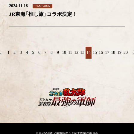
2024.11.18
CAMPAIGN
JR東海「推し旅」コラボ決定！
1
2
3
4
5
6
7
8
9
10
11
12
13
14
15
16
17
18
19
20
©尼子騒兵衛／劇場版忍たま乱太郎製作委員会