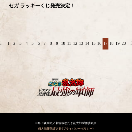
セガ ラッキーくじ発売決定！
1
2
3
4
5
6
7
8
9
10
11
12
13
14
15
16
17
18
19
20
©尼子騒兵衛／劇場版忍たま乱太郎製作委員会
個人情報保護方針（プライバシーポリシー）