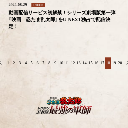
2024.08.29
OTHER
動画配信サービス初解禁！シリーズ劇場版第一弾
『映画 忍たま乱太郎』をU-NEXT独占で配信決
定！
1
2
3
4
5
6
7
8
9
10
11
12
13
14
15
16
17
18
19
20