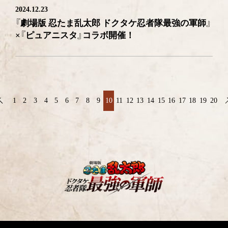
2024.12.23
『劇場版 忍たま乱太郎 ドクタケ忍者隊最強の軍師』
×『ピュアニスタ』コラボ開催！
1
2
3
4
5
6
7
8
9
10
11
12
13
14
15
16
17
18
19
20