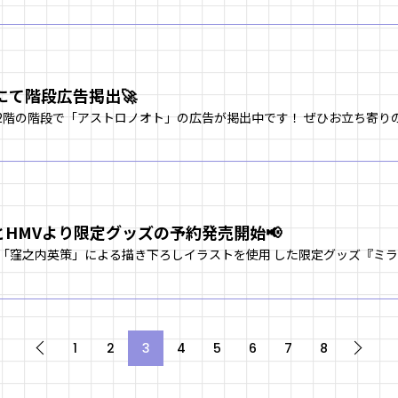
にて階段広告掲出🚀
iとHMVより限定グッズの予約発売開始📢
1
2
3
4
5
6
7
8