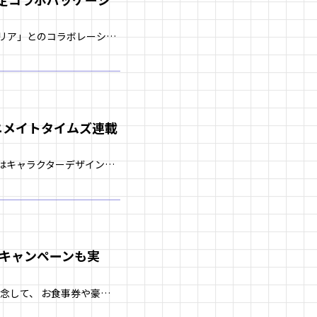
日本酒を注ぐだけで、甘くフルーティな日本酒カクテルになる、日本酒カクテルの素「ぽんしゅグリア」とのコラボレーションが決定！ お好きな日本酒だけでなく、ソーダや紅茶を注いでノンアルコールでも楽しめる商品となっております。 […]
ニメイトタイムズ連載
アニメイトタイムズで放送期間中に毎週キャストやスタッフのインタビュー記事を連載中！ 第6回はキャラクターデザイン原案を担当する窪之内英策さんが登場！ 是非下記URLからチェックしてくださいね！ https://www.a […]
トキャンペーンも実
オムライス専門店「ポムの樹」とのコラボレーションが決定いたしました！ コラボレーションを記念して、 お食事券や豪徳寺ミラ役の内田真礼さんと、宮坂拓己役の斉藤壮馬さんの直筆サイン入りポスターが当たるキャンペーンを実施！ 詳 […]