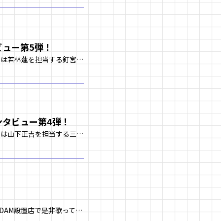
タビュー第5弾！
アニメイトタイムズで放送期間中に毎週キャストやスタッフのインタビュー記事を連載中！ 第５回は若林蓮を担当する釘宮理恵さんが登場！ 是非下記URLからチェックしてくださいね！ https://www.animatetime […]
インタビュー第4弾！
アニメイトタイムズで放送期間中に毎週キャストやスタッフのインタビュー記事を連載中！ 第４回は山下正吉を担当する三木眞一郎さんが登場！ 是非下記URLからチェックしてくださいね！ https://www.animateti […]
カラオケDAMで、OPテーマの「ホホエミノオト」、EDテーマの「ココロのカギ」が好評配信中！ DAM設置店で是非歌ってみてくださいね。 また、全国のビッグエコーDAM設置店にてポスターやPVも見ることができるので、是非チ […]