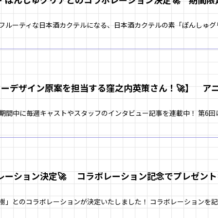
ターデザイン原案を担当する窪之内英策さん！🚀】 ア
弾！
レーション決定🚀 コラボレーション記念でプレゼン