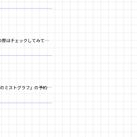
アニメイト池袋本店 1階～2階の階段で「アストロノオト」の広告が掲出中です！ ぜひお立ち寄りの際はチェックしてみてください！ 🔽掲出期間 2024年4/28(日)～2024年5/18(土) 🔽場所 アニメイト池袋本店 1 […]
キャラクターデザイン原案「窪之内英策」による描き下ろしイラストを使用 した限定グッズ『ミラのミストグラフ』の予約発売を開始いたしました！ 販売商品:『ミラのミストグラフ』 予約販売期間:5月1日(水) 10:00~6月3 […]