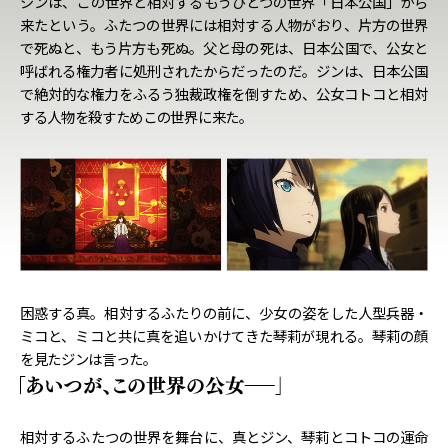
ジンは、この世界と相対するもうひとつの世界「日本公国」から
来たという。ふたつの世界には相対する人物がおり、片方の世界
で死ぬと、もう片方も死ぬ。父と母の死は、日本公国で、公女と
呼ばれる権力者に処刑されたからだったのだ。ジンは、日本公国
で絶対的な権力をふるう独裁政権を倒すため、公女コトコと相対
する人物を殺すためこの世界に来た。
困惑する真。相対するふたりの前に、少女の姿をした人型兵器・
ミコと、ミコと共に真を追いかけてきた琴莉が現れる。琴莉の顔
を見たジンは言った。
相対するふたつの世界を舞台に、真とジン、琴莉とコトコの運命