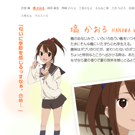
沢渡 楓
塙 かおる
桜田 麻音
岡崎 のりえ
三谷かなえ
ももねこ様
三次 ちひろ
志保
八色ちも
マエストロ