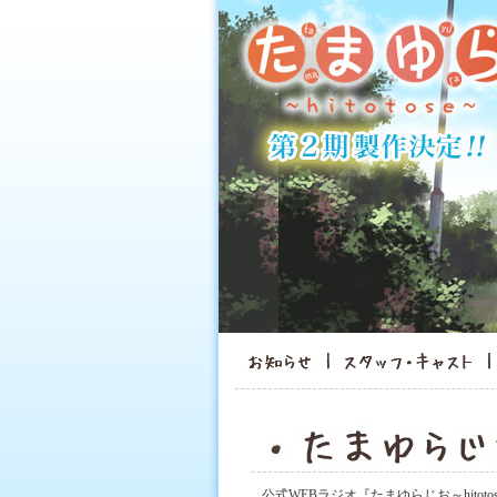
公式WEBラジオ『たまゆらじお～hitot