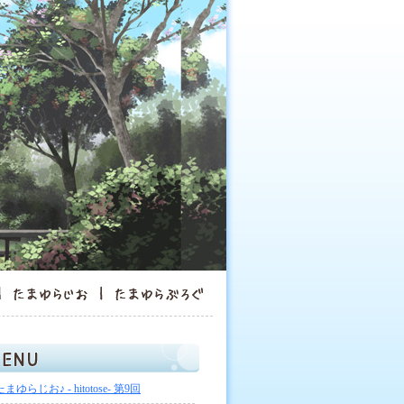
たまゆらじお♪ - hitotose- 第9回