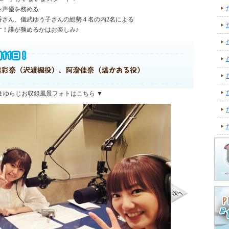
ン声優を務める
香さん、儀武ゆう子さんの総勢４名の内2名による
す！誰が務めるかはお楽しみ♪
まゆらじお収録風景フォトはこちら ▼