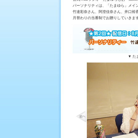
パーソナリティは、「たまゆら」メイ
竹達彩奈さん、阿澄佳奈さん、井口裕
月替わりの当番制でお贈りしていきま
▼ た