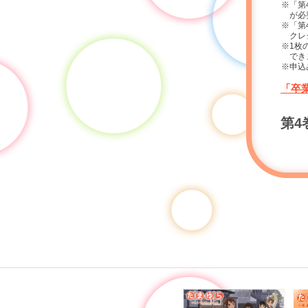
※「第
が必
※「第
クレ
※1枚
でき
※申込
「卒
第4