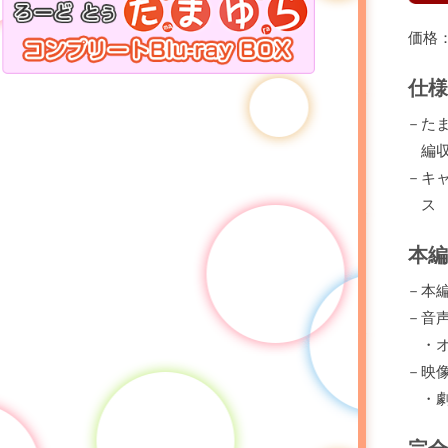
価格：
仕様
たま
編
キ
ス
本編
本編
音
映