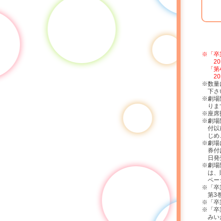
※「卒
20
「第
20
※数量
下さ
※劇場
りま
※座席
※劇場
付以
じめ
※劇場
券付
日発
※劇場
は、
ペー
※「卒
第3
※「卒
※「卒
みい