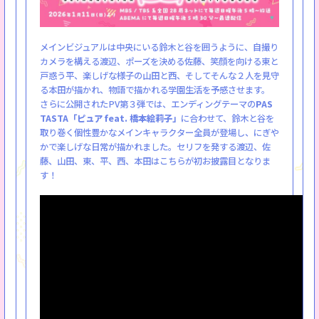
メインビジュアルは中央にいる鈴木と谷を囲うように、自撮り
カメラを構える渡辺、ポーズを決める佐藤、笑顔を向ける東と
戸惑う平、楽しげな様子の山田と西、そしてそんな２人を見守
る本田が描かれ、物語で描かれる学園生活を予感させます。
さらに公開されたPV第３弾では、エンディングテーマの
PAS
TASTA「ピュア feat. 橋本絵莉子」
に合わせて、鈴木と谷を
取り巻く個性豊かなメインキャラクター全員が登場し、にぎや
かで楽しげな日常が描かれました。セリフを発する渡辺、佐
藤、山田、東、平、西、本田はこちらが初お披露目となりま
す！