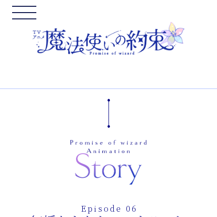
Top
News
OnAir
Staff&Cast
Story
Episode 06