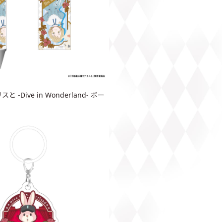
-Dive in Wonderland- ボー