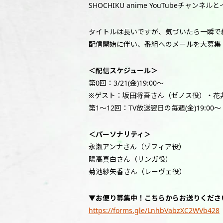
SHOCHIKU anime YouTube
タイトルは長いですが、気づいたら一瞬で
配信開始に伴い、番組へのメールを大募集
＜配信スケジュール＞
第0回：3/21(金)19:00～
※ゲスト：坂田将吾さん（ゼノス役）・花
第1～12回：TV放送翌日の毎週(金)19:00～
＜パーソナリティ＞
永瀬アンナさん（ゾフィア役）
陽高真白さん（リンガ役）
菊池紗矢香さん（レーヴェ役）
▼お便り募集中！こちらからお送りくださ
https://forms.gle/LnhbVabzXC2WVb428