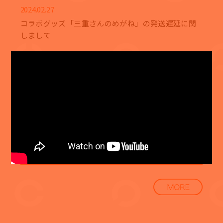
2024.02.27
コラボグッズ「三重さんのめがね」の発送遅延に関
しまして
2024.02.18
Blu-ray発売記念イベント「好きめが大感謝祭」のプ
レリク先行実施決定！
2024.02.01
「好きめが大感謝祭」にて藤近小梅先生による書き
下ろし特別エピソードの生朗読披露が決定！