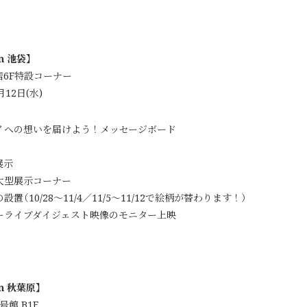
n 池袋】
6F特設コーナー
12日(水)
イへの想いを届けよう！メッセージボード
展示
大型展示コーナー
（10/28～11/4／11/5～11/12で絵柄が替わります！）
フターライブダイジェスト映像のモニター上映
in 秋葉原】
館 B1F