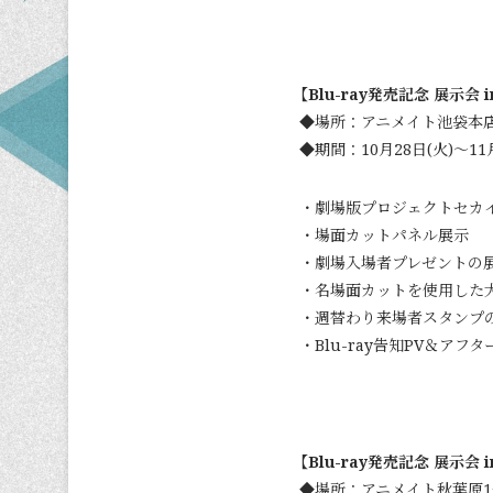
【Blu-ray発売記念 展示会 i
◆場所：アニメイト池袋本店
◆期間：10月28日(火)～11月
・劇場版プロジェクトセカ
・場面カットパネル展示
・劇場入場者プレゼントの
・名場面カットを使用した
・週替わり来場者スタンプの設置
・Blu-ray告知PV＆ア
【Blu-ray発売記念 展示会 
◆場所：アニメイト秋葉原1号