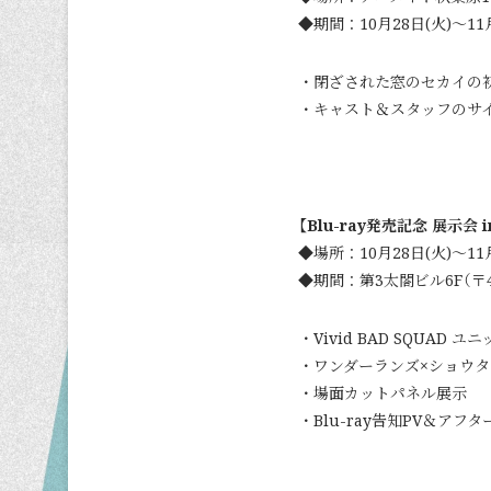
◆期間：10月28日(火)～11月
・閉ざされた窓のセカイの
・キャスト＆スタッフのサ
【Blu-ray発売記念 展示会 
◆場所：10月28日(火)～11月
◆期間：第3太閤ビル6F（〒4
・Vivid BAD SQUAD
・ワンダーランズ×ショウタ
・場面カットパネル展示
・Blu-ray告知PV＆ア