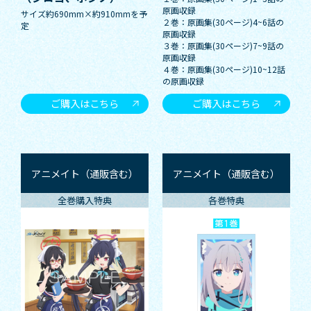
原画収録
サイズ約690mm×約910mmを予
２巻：原画集(30ページ)4~6話の
定
原画収録
３巻：原画集(30ページ)7~9話の
原画収録
４巻：原画集(30ページ)10~12話
の原画収録
ご購入はこちら
ご購入はこちら
アニメイト（通販含む）
アニメイト（通販含む）
全巻購入特典
各巻特典