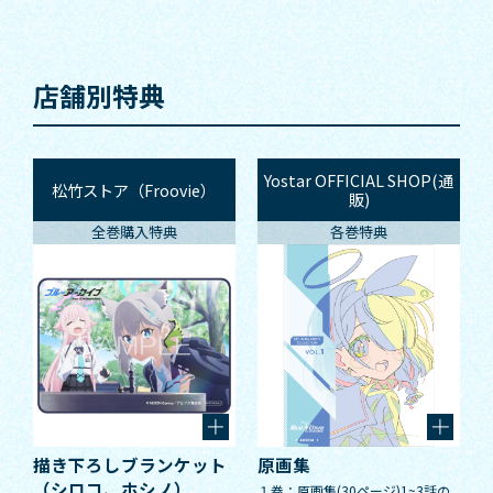
店舗別特典
Yostar OFFICIAL SHOP(通
松竹ストア（Froovie）
販)
全巻購入特典
各巻特典
描き下ろしブランケット
原画集
（シロコ、ホシノ）
１巻：原画集(30ページ)1~3話の