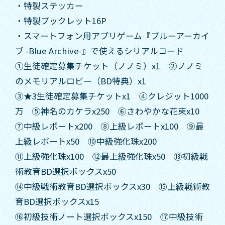
・特製ステッカー
・特製ブックレット16P
・スマートフォン用アプリゲーム『ブルーアーカイ
ブ -Blue Archive-』で使えるシリアルコード
①生徒確定募集チケット（ノノミ）x1 ②ノノミ
のメモリアルロビー（BD特典）x1
③★3生徒確定募集チケットx1 ④クレジット1000
万 ⑤神名のカケラx250 ⑥さわやかな花束x10
⑦中級レポートx200 ⑧上級レポートx100 ⑨最
上級レポートx50 ⑩中級強化珠x200
⑪上級強化珠x100 ⑫最上級強化珠x50 ⑬初級戦
術教育BD選択ボックスx50
⑭中級戦術教育BD選択ボックスx30 ⑮上級戦術教
育BD選択ボックスx15
⑯初級技術ノート選択ボックスx150 ⑰中級技術