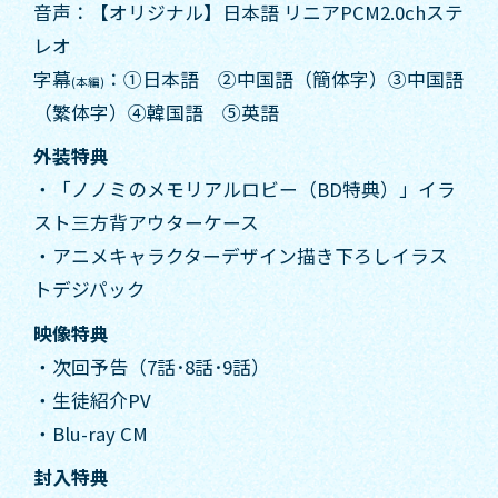
音声：【オリジナル】日本語 リニアPCM2.0chステ
レオ
字幕
：①日本語 ②中国語（簡体字）③中国語
(本編)
（繁体字）④韓国語 ⑤英語
外装特典
・「ノノミのメモリアルロビー（BD特典）」イラ
スト三方背アウターケース
・アニメキャラクターデザイン描き下ろしイラス
トデジパック
映像特典
・次回予告（7話･8話･9話）
・生徒紹介PV
・Blu-ray CM
封入特典