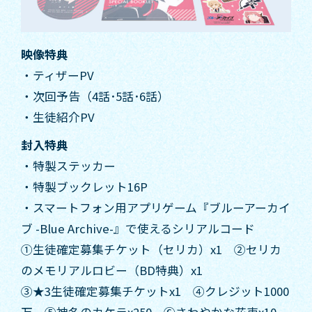
映像特典
・ティザーPV
・次回予告（4話･5話･6話）
・生徒紹介PV
封入特典
・特製ステッカー
・特製ブックレット16P
・スマートフォン用アプリゲーム『ブルーアーカイ
ブ -Blue Archive-』で使えるシリアルコード
①生徒確定募集チケット（セリカ）x1 ②セリカ
のメモリアルロビー（BD特典）x1
③★3生徒確定募集チケットx1 ④クレジット1000
万 ⑤神名のカケラx250 ⑥さわやかな花束x10