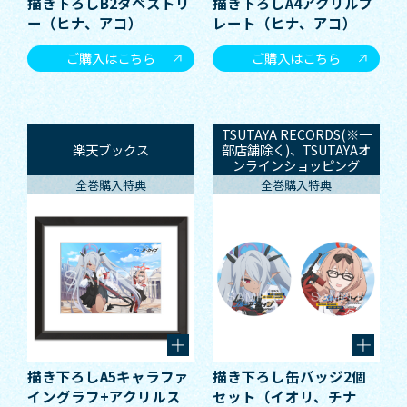
描き下ろしB2タペストリ
描き下ろしA4アクリルプ
ー（ヒナ、アコ）
レート（ヒナ、アコ）
ご購入はこちら
ご購入はこちら
TSUTAYA RECORDS(※一
楽天ブックス
部店舗除く)、TSUTAYAオ
ンラインショッピング
全巻購入特典
全巻購入特典
描き下ろしA5キャラファ
描き下ろし缶バッジ2個
イングラフ+アクリルス
セット（イオリ、チナ