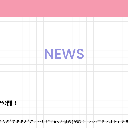
NEWS
P公開！
人の”てるるん”こと松原照子(cv.降幡愛)が歌う「ホホエミノオト」を