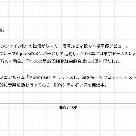
身。
サンシャイン!!』の出演が決まり、黒澤ルビィ役で本格声優デビュー。
ループAqoursのメンバーとして活動し、2018年には東京ドーム2Da
5万人を動員。同年末の第69回NHK紅白歌合戦に出演を果たした。
ューミニアルバム『Moonrise』をリリースし、満を持してソロアーティス
的に音楽活動を行っており、80’sシティポップを発信中。
NEWS TOP