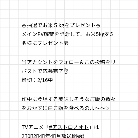
🍚抽選でお米５kgをプレゼント🍚
メインPV解禁を記念して、お米5kgを5
名様にプレゼント🎁
当アカウントをフォロー＆この投稿をリ
ポストで応募完了👌
締切：2/16中
作中に登場する美味しそうなご飯の数々
をおかずに白ご飯を食べるのよ～～✨
TVアニメ「
#アストロノオト
」は
2⃣0⃣2⃣4⃣年4⃣月放送開始❗️